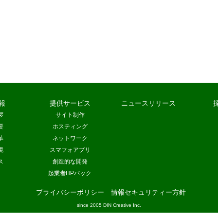
報
提供サービス
ニュースリリース
拶
サイト制作
要
ホスティング
革
ネットワーク
境
スマフォアプリ
ス
創造的な開発
起業者HPパック
プライバシーポリシー
情報セキュリティー方針
since 2005 DIN Creative Inc.